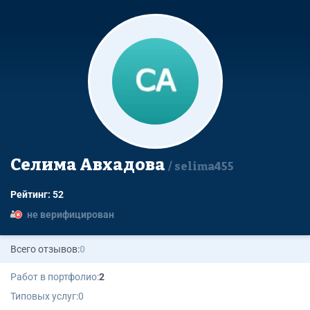
Селима Авхадова
selima455
Рейтинг: 52
не верифицирован
Всего отзывов:
0
Работ в портфолио:
2
Типовых услуг:
0