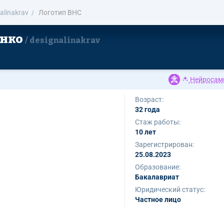
alinakrav
Логотип ВНС
енко
designalinakrav
Нейросам
Возраст:
32 года
Стаж работы:
10 лет
Зарегистрирован:
25.08.2023
Образование:
Бакалавриат
Юридический статус:
Частное лицо