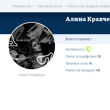
Freelance.Ru
Торговый центр
Работы на продажу design
Алина Кравч
Всего отзывов:
0
Активность:
Работ в портфолио:
15
Типовых услуг:
4
Работ на продажу:
14
Санкт-Петербург