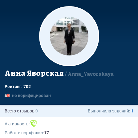
Анна Яворская
Anna_Yavorskaya
Рейтинг: 702
не верифицирован
Всего отзывов:
0
Выполнила заданий:
1
Активность:
Работ в портфолио:
17