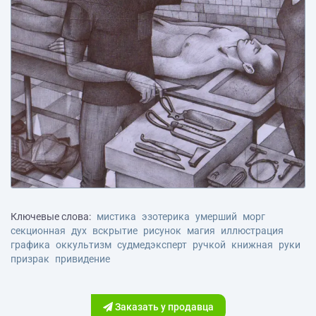
Ключевые слова:
мистика
эзотерика
умерший
морг
секционная
дух
вскрытие
рисунок
магия
иллюстрация
графика
оккультизм
судмедэксперт
ручкой
книжная
руки
призрак
привидение
Заказать у продавца