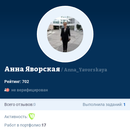
Анна Яворская
Anna_Yavorskaya
Рейтинг: 702
не верифицирован
Всего отзывов:
0
Выполнила заданий:
1
Активность:
Работ в портфолио:
17