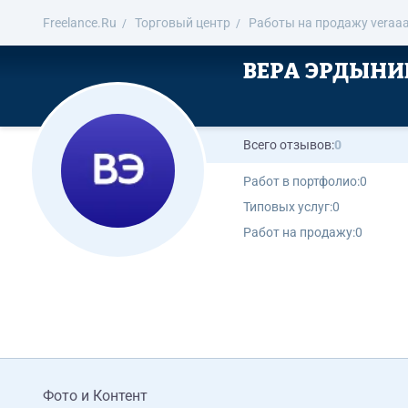
Freelance.Ru
Торговый центр
Работы на продажу veraa
ВЕРА ЭРДЫНИ
Всего отзывов:
0
Работ в портфолио:
0
Типовых услуг:
0
Работ на продажу:
0
Фото и Контент