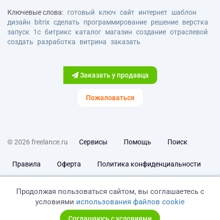
Ключевые слова:
готовый
ключ
сайт
интернет
шаблон
дизайн
bitrix
сделать
программирование
решение
верстка
запуск
1с
битрикс
каталог
магазин
создание
отраслевой
создать
разработка
витрина
заказать
Заказать у продавца
Пожаловаться
© 2026 freelance.ru
Сервисы
Помощь
Поиск
Правила
Оферта
Политика конфиденциальности
Дисклеймер о ЗоЗПП
Отказ от ответственности
Продолжая пользоваться сайтом, вы соглашаетесь с
условиями
использования файлов cookie
Соглашаюсь с условиями