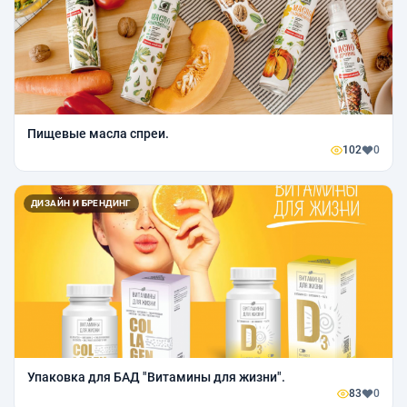
Пищевые масла спреи.
102
0
ДИЗАЙН И БРЕНДИНГ
Упаковка для БАД "Витамины для жизни".
83
0