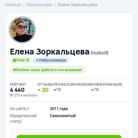
Главная
Фрилансеры
Елена Зоркальцева
Елена Зоркальцева
›
lisakot8
Сбер ID
Нейросаммари
Люблю свою работу и это взаимно!
РЕЙТИНГ
ОТЗЫВЫ
ПРОФЕССИОНАЛИЗМ
КОММУНИКАЦИЯ
4 440
20
-
-
/10
/10
№ 273 в каталоге
На сайте с
2011 года
Юридический
Самозанятый
статус