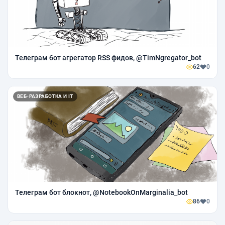
Телеграм бот агрегатор RSS фидов, @TimNgregator_bot
62
0
ВЕБ-РАЗРАБОТКА И IT
Телеграм бот блокнот, @NotebookOnMarginalia_bot
86
0