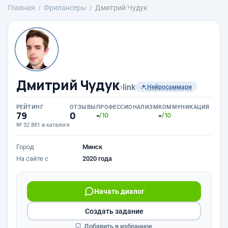
Главная
Фрилансеры
Дмитрий Чудук
Дмитрий Чудук
›
link
Нейросаммари
РЕЙТИНГ
ОТЗЫВЫ
ПРОФЕССИОНАЛИЗМ
КОММУНИКАЦИЯ
79
0
-
-
/10
/10
№ 32 881 в каталоге
Город
Минск
На сайте с
2020 года
Начать диалог
Создать задание
Добавить в избранное