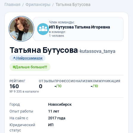
Главная
Фрилансеры
Татьяна Бутусова
Член команды:
ИП Бутусова Татьяна Игоревна
в команде:
1 человек
Татьяна Бутусова
›
kutassova_tanya
Нейросаммари
Дальше больше!!!
РЕЙТИНГ
ОТЗЫВЫ
ПРОФЕССИОНАЛИЗМ
КОММУНИКАЦИЯ
160
0
-
-
/10
/10
№ 9 335 в каталоге
Город
Новосибирск
Опыт работы
11 лет
На сайте с
2017 года
Юридический
ИП
статус