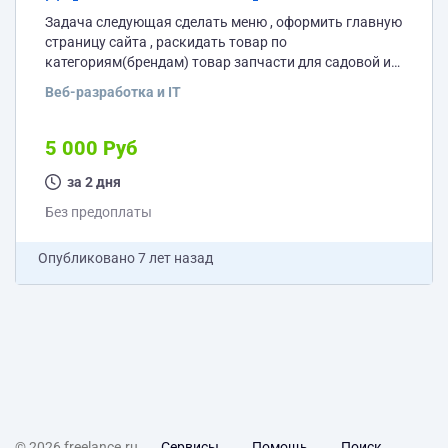
Задача следующая сделать меню , оформить главную
страницу сайта , раскидать товар по
категориям(брендам) товар запчасти для садовой и
строительной техники и так же техника. ТЗ пришлю
Веб-разработка и IT
исполнителю.
5 000 Руб
за 2 дня
Без предоплаты
Опубликовано
7 лет назад
© 2026 freelance.ru
Сервисы
Помощь
Поиск