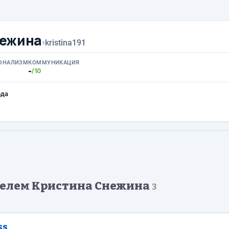
нежина
›
kristina191
ОНАЛИЗМ
КОММУНИКАЦИЯ
-
/10
ода
телем Кристина Снежина
3
ss