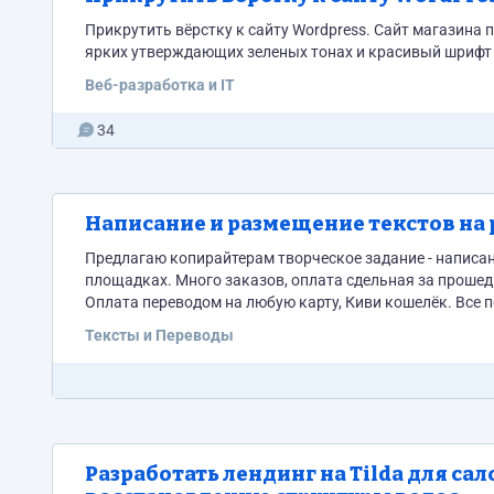
Прикрутить вёрстку к сайту Wordpress. Сайт магазина
ярких утверждающих зеленых тонах и красивый шрифт 
Веб-разработка и IT
34
Написание и размещение текстов на
Предлагаю копирайтерам творческое задание - написание живых отзывов (от 150 до 1000 знаков) и размещение на разных
площадках. Много заказов, оплата сдельная за прошед
Оплата переводом на любую карту, Киви кошелёк. Все 
Тексты и Переводы
Разработать лендинг на Tilda для с