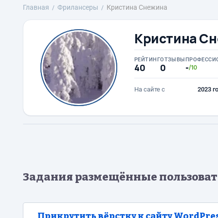
Главная
Фрилансеры
Кристина Снежина
Кристина С
РЕЙТИНГ
ОТЗЫВЫ
ПРОФЕССИ
40
0
-
/10
На сайте с
2023 г
Задания размещённые пользова
Прикрутить вёрстку к сайту WordPre