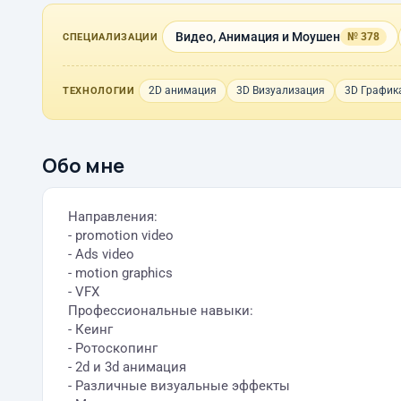
Видео, Анимация и Моушен
№ 378
СПЕЦИАЛИЗАЦИИ
2D анимация
3D Визуализация
3D График
ТЕХНОЛОГИИ
Обо мне
Направления:
- promotion video
- Ads video
- motion graphics
- VFX
Профессиональные навыки:
- Кеинг
- Ротоскопинг
- 2d и 3d анимация
- Различные визуальные эффекты