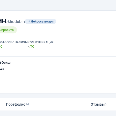
ин
›
khudobin
Нейросаммари
 проекта
РОФЕССИОНАЛИЗМ
КОММУНИКАЦИЯ
-
10
/10
й Оскол
ода
Портфолио
Отзывы
14
6