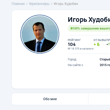
Главная
Фрилансеры
Игорь Худобин
Игорь Худоб
100% завершение вашего
РЕЙТИНГ
ОТЗЫВЫ
П
104
6
-
/
№ 18 375 в каталоге
Город
Стары
На сайте с
2015 г
Обо мне