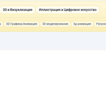
3D и Визуализация
Иллюстрация и Цифровое искусство
а
3D Графика/Анимация
3D моделирование
3д анимация
Рисунк