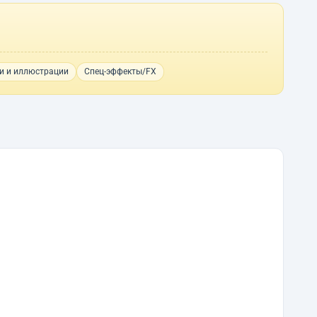
и и иллюстрации
Спец-эффекты/FX