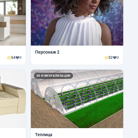
Персонаж 2
54
0
52
0
3D И ВИЗУАЛИЗАЦИЯ
Теплица