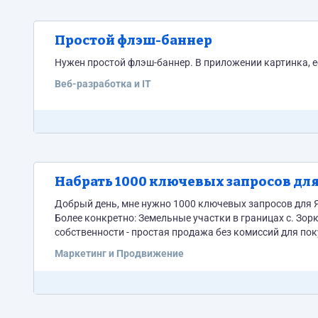
Простой флэш-баннер
Нужен простой флэш-баннер. В приложении картинка, ее
Веб-разработка и IT
Набрать 1000 ключевых запросов дл
Добрый день, мне нужно 1000 ключевых запросов для Я
Более конкретно: Земельные участки в границах с. Зоркальцево под ИЖС (Индивидуальное Жилищное Строительство). - земля в
собственности - простая продажа без комиссий для поку
Зоркальцево, ул. .... и т.д. - разрешено строительство
Маркетинг и Продвижение