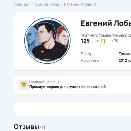
Главная
Фрилансеры
Евгений Лобыня
Евгений Лоб
РЕЙТИНГ
ОТЗЫВЫ
ПРОФЕССИ
125
11
-
/10
Город
Томск
На сайте с
2012 г
Freelance.Boutique
Премиум-сервис для лучших исполнителей
Отзывы
· 11