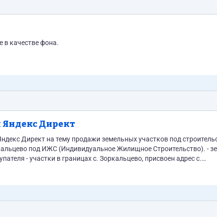
 в качестве фона.
я Яндекс Директ
ндекс Директ на тему продажи земельных участков под строитель
пателя - участки в границах с. Зоркальцево, присвоен адрес с.
 любого объекта малоэтажного строительства с дальнейшей...