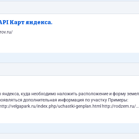
API Карт яндекса.
etitorov.ru/
ты яндекса, куда необходимо наложить расположение и форму земе
вляться дополнительная информация по участку Примеры:
ttp://velgapark.ru/index.php/uchastki-genplan.html http://rodzem.ru/
p://nadzem.com/kottedzhnye-poselki/chehovskij-rajon/dachnyy-poselok-