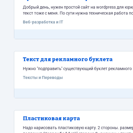
Добрый день, нужен простой сайт на wordpress для юридического агентства, хостинг и доменное имя покупаю сам, картинки и
текст тоже с меня. По сути нужна техническая р
Веб-разработка и IT
Текст для рекламного буклета
Нужно "подправить" существующий буклет рекламного а
Тексты и Переводы
Пластиковая карта
Надо нарисовать пластиковую карту. 2 стороны. размер 85х54 мм. сторона 1: рисунок + цитата "Этот день