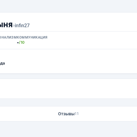
ыня
›
infin27
ОНАЛИЗМ
КОММУНИКАЦИЯ
-
/10
ода
Отзывы
11