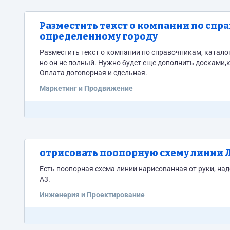
Разместить текст о компании по спр
определенному городу
Разместить текст о компании по справочникам, каталогам и доскам объяв
но он не полный. Нужно будет еще дополнить досками,каталогами и сп
Оплата договорная и сдельная.
Маркетинг и Продвижение
отрисовать поопорную схему линии 
Есть поопорная схема линии нарисованная от руки, на
А3.
Инженерия и Проектирование