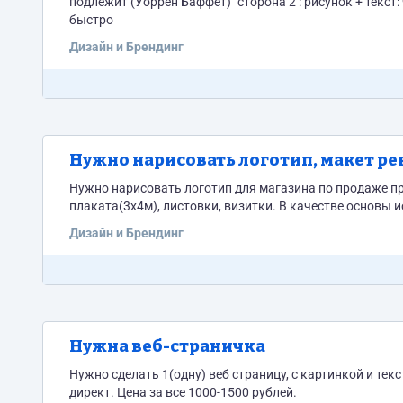
подлежит (Уоррен Баффет)" сторона 2 : рисунок + текст: что делать? - самое важное когда делать? - прямо сейчас как делать? -
быстро
Дизайн и Брендинг
Нужно нарисовать логотип, макет ре
Нужно нарисовать логотип для магазина по продаже пряжи, вышивки, бисера
плаката(3х4м), листовки, виз
Дизайн и Брендинг
Нужна веб-страничка
Нужно сделать 1(одну) веб страницу, с картинкой и текс
директ. Цена за все 1000-1500 рублей.