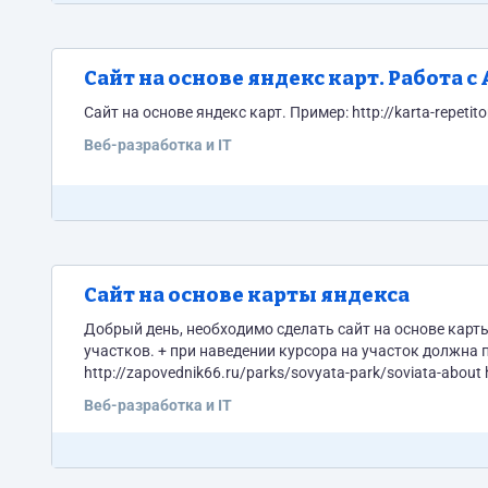
Сайт на основе яндекс карт. Работа с 
Сайт на основе яндекс карт. Пример: http://karta-rep
Веб-разработка и IT
Сайт на основе карты яндекса
Добрый день, необходимо сделать сайт на основе кар
участков. + при наведении курсора на участок должна поя
http://zapovednik66.ru/parks/sovyata-park/soviata-about h
http://www.blizoki.ru/settlements/oduvanchikovo#gen htt
Веб-разработка и IT
berezenki/