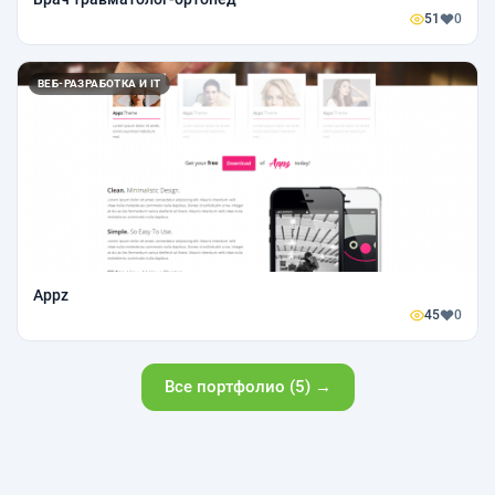
51
0
ВЕБ-РАЗРАБОТКА И IT
Appz
45
0
Все портфолио (5) →