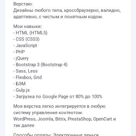
Верстаю:
Дизайны любого типа, кроссбраузерно, валидно,
адаптивно, с чистым и понятным кодом.
Мои навыки:
- HTML (HTML5)
- CSS (CSS3)
- JavaScript
- PHP
- jQuery
- Bootstrap 3 (Bootstrap 4)
- Sass, Less
- Flexbox, Grid
- БЭМ
- Gulp.js
- Загрузка по Google Page от 80% до 100%
Моя верстка легко интегрируется в любую
систему управления контентом:
WordPress, Joomla, Bitrix, PrestaShop, OpenCart и
так далее
Способы оплаты: Электронные деньги,