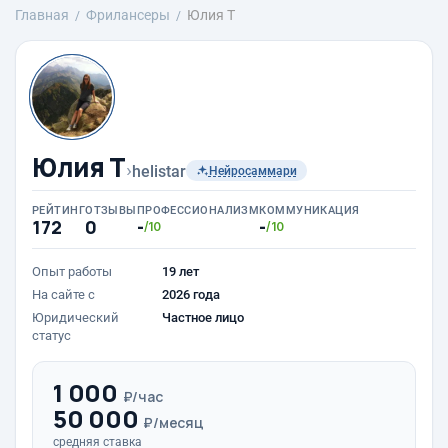
Главная
Фрилансеры
Юлия Т
Юлия Т
›
helistar
Нейросаммари
РЕЙТИНГ
ОТЗЫВЫ
ПРОФЕССИОНАЛИЗМ
КОММУНИКАЦИЯ
172
0
-
-
/10
/10
Опыт работы
19 лет
На сайте с
2026 года
Юридический
Частное лицо
статус
1 000
₽/час
50 000
₽/месяц
средняя ставка