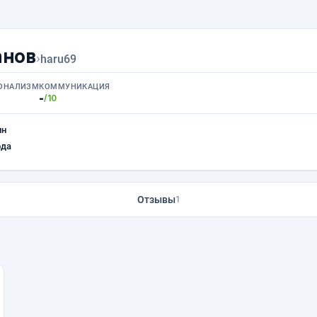
анов
›
haru69
ОНАЛИЗМ
КОММУНИКАЦИЯ
-
/10
ин
ода
Отзывы
1