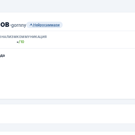
ов
›
gornny
Нейросаммари
ОНАЛИЗМ
КОММУНИКАЦИЯ
-
/10
ода