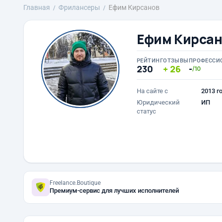
Главная
Фрилансеры
Ефим Кирсанов
Ефим Кирсан
РЕЙТИНГ
ОТЗЫВЫ
ПРОФЕССИ
230
26
-
/10
На сайте с
2013 г
Юридический
ИП
статус
Freelance.Boutique
Премиум-сервис для лучших исполнителей