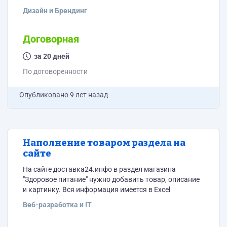
простой лого (не нужно ничего сверхсуперского),
Дизайн и Брендинг
оформит группу в вк(шапка, фоны для цитат,
картинки для товаров), оформит буклет из трех полос
(складной). Тексты для буклетов есть. При ответе
Договорная
укажите, пожалуйста, цену работы. Спасибо))
за 20 дней
По договоренности
Опубликовано
9 лет назад
Наполнение товаром раздела на
сайте
На сайте доставка24.инфо в раздел магазина
"Здоровое питание" нужно добавить товар, описание
и картинку. Вся информация имеется в Excel
Веб-разработка и IT