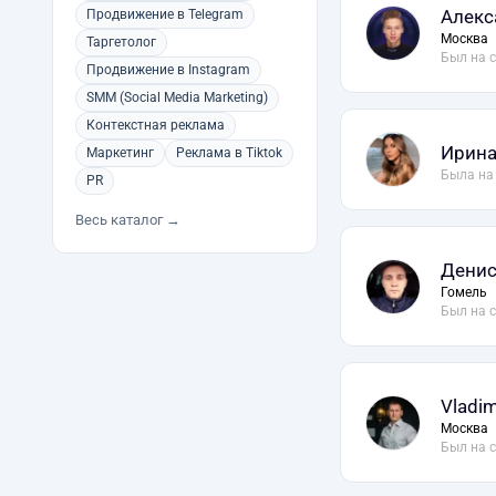
Алекс
Продвижение в Telegram
Москва
Таргетолог
Был на 
Продвижение в Instagram
SMM (Social Media Marketing)
Контекстная реклама
Ирина
Маркетинг
Реклама в Tiktok
Была на
PR
Весь каталог →
Денис
Гомель
Был на 
Vladim
Москва
Был на 