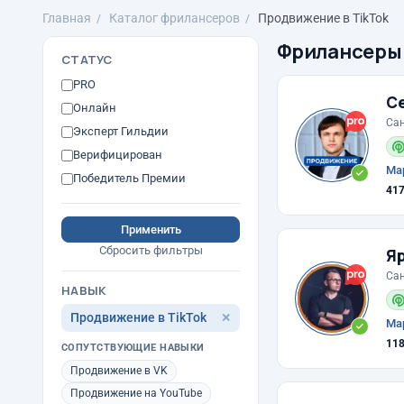
Главная
Каталог фрилансеров
Продвижение в TikTok
Фрилансеры
СТАТУС
PRO
Се
Онлайн
Сан
Эксперт Гильдии
Верифицирован
Мар
Победитель Премии
41
Применить
Сбросить фильтры
Я
Сан
НАВЫК
Продвижение в TikTok
✕
Мар
11
СОПУТСТВУЮЩИЕ НАВЫКИ
Продвижение в VK
Продвижение на YouTube