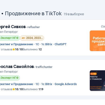
•
Продвижение в TikTok
· 19 в выборке
ргей Сивков
Со
› reflasher
кт-Петербург
Эксперт НГФ
2024, 2023, 2021, 2019, 2018
кетинг и Продвижение · 1С · 1с Bitrix · ChatGPT
7
отзывов
10
/
10
Выполнено
12
рослав Самойлов
› traffichunter
кт-Петербург
Эксперт НГФ
кетинг и Продвижение · 1С · 1с Bitrix · Google Adwords
8
отзывов
10
/
10
Выполнено
119