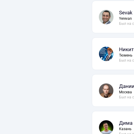
Sevak
Yerevan
Был на 
Никит
Тюмень
Был на 
Дании
Москва
Был на 
Дима
Казань