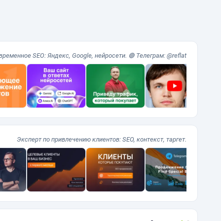
временное SEO: Яндекс, Google, нейросети. 🟢 Телеграм: @reflat
Эксперт по привлечению клиентов: SEO, контекст, таргет.