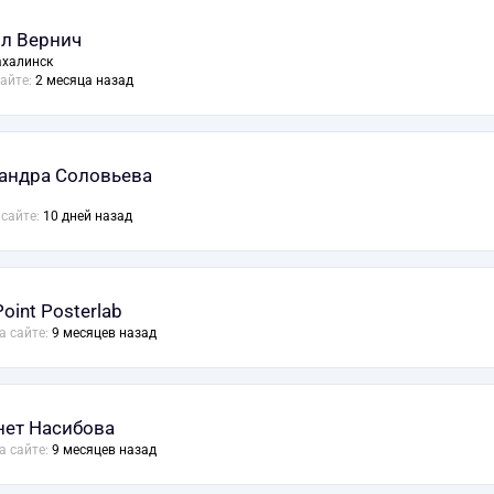
л Вернич
халинск
сайте:
2 месяца назад
андра Соловьева
 сайте:
10 дней назад
oint Posterlab
а сайте:
9 месяцев назад
ет Насибова
а сайте:
9 месяцев назад