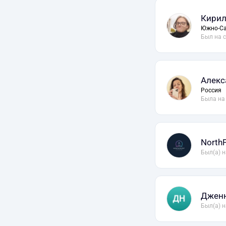
Кирил
Южно-Са
Был на 
Алекс
Россия
Была на
NorthP
Был(а) н
Дженн
Был(а) н