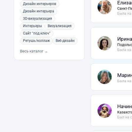
Елиза
Дизайн интерьеров
Санкт-П
Дизайн интерьера
Была на
3D-визуализация
Интерьеры
Визуализация
Сайт "под ключ"
Ирина
Ретушь/коллаж
Веб-дизайн
Подольс
Была на
Весь каталог →
Марин
Была на
Начин
Казахст
Был на 