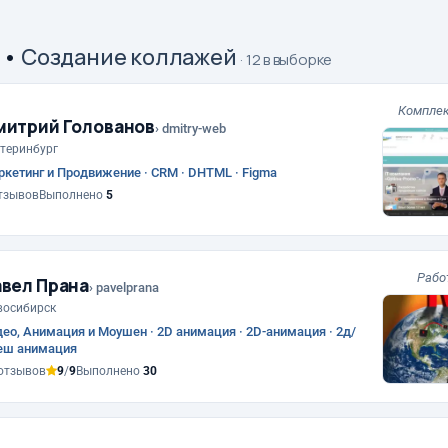
•
Создание коллажей
· 12 в выборке
Комплек
митрий Голованов
› dmitry-web
теринбург
кетинг и Продвижение · CRM · DHTML · Figma
тзывов
Выполнено
5
Рабо
вел Прана
› pavelprana
восибирск
ео, Анимация и Моушен · 2D анимация · 2D-анимация · 2д/
еш анимация
отзывов
9
/
9
Выполнено
30