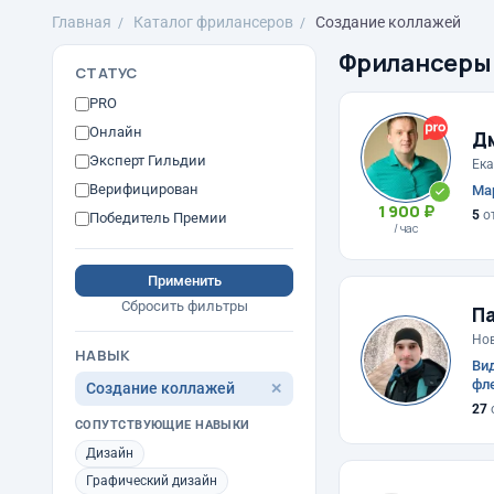
Главная
Каталог фрилансеров
Создание коллажей
Фрилансеры
СТАТУС
PRO
Онлайн
Д
Эксперт Гильдии
Ека
Верифицирован
Мар
1 900 ₽
5
о
Победитель Премии
/ час
Применить
Сбросить фильтры
Па
Но
НАВЫК
Вид
фл
Создание коллажей
✕
27
СОПУТСТВУЮЩИЕ НАВЫКИ
Дизайн
Графический дизайн