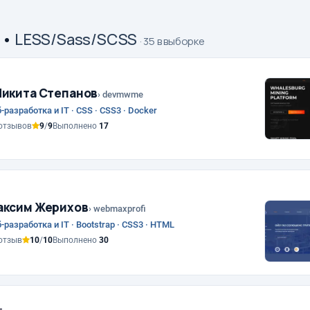
•
LESS/Sass/SCSS
· 35 в выборке
икита Степанов
› devmwme
-разработка и IT · CSS · CSS3 · Docker
отзывов
9
/
9
Выполнено
17
аксим Жерихов
› webmaxprofi
-разработка и IT · Bootstrap · CSS3 · HTML
отзыв
10
/
10
Выполнено
30