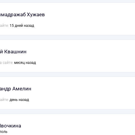
мадражаб Хужаев
сайте:
15 дней назад
й Квашнин
а сайте:
месяц назад
андр Амелин
сайте:
день назад
Ивочкина
поль