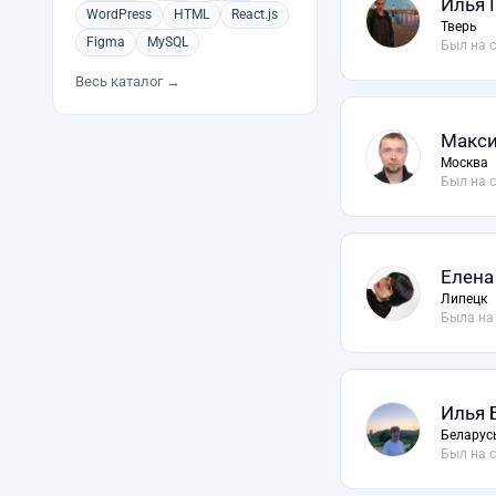
Илья 
WordPress
HTML
React.js
Тверь
Figma
MySQL
Был на 
Весь каталог →
Макси
Москва
Был на 
Елена
Липецк
Была на
Илья 
Беларус
Был на 