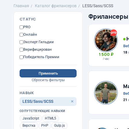
Главная
Каталог фрилансеров
LESS/Sass/SCSS
Фрилансеры
СТАТУС
PRO
Онлайн
Н
Эксперт Гильдии
Веб
Верифицирован
18
1 500 ₽
Победитель Премии
/ час
Применить
Сбросить фильтры
М
НАВЫК
Веб
21
LESS/Sass/SCSS
✕
СОПУТСТВУЮЩИЕ НАВЫКИ
JavaScript
HTML5
Верстка
PHP
Gulp.js