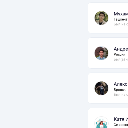
Мухам
Ташкент
Был на 
Андре
Россия
Был(а) н
Алекс
Брянск
Был на 
Катя 
Севасто