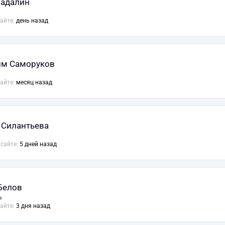
Гадалин
сайте:
день назад
м Саморуков
сайте:
месяц назад
 Силантьева
 сайте:
5 дней назад
Белов
ь
сайте:
3 дня назад