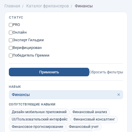
Главная
Каталог фрилансеров
Финансы
СТАТУС
PRO
Онлайн
Эксперт Гильдии
Верифицирован
Победитель Премии
Применить
Сбросить фильтры
НАВЫК
Финансы
✕
СОПУТСТВУЮЩИЕ НАВЫКИ
Дизайн мобильных приложений
Финансовый анализ
UI/Пользовательский интерфейс
Финансовый консалтинг
Финансовое прогнозирование
Финансовый учет