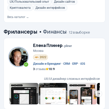
UX/Пользовательский опыт
Дизайн сайтов
Криптовалюта
Дизайн интерфейсов
Весь каталог →
Фрилансеры
•
Финансы
· 12 в выборке
Елена Плинер
› pliner
Москва
2022
Дизайн и Брендинг · CRM · ERP · iOS
3
отзыва
10
/
9
UX/UI дизайнер сложных интерфейсов
❯