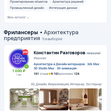
Проектирование объектов
Архитектура решений
Промышленный дизайн
Интеграция данных
Весь каталог →
Фрилансеры
•
Архитектура
предприятия
· 5 в выборке
Константин Разговоров
› ninesonel
Иваново
Архитектура и Дизайн интерьеров · 3ds Max ·
3D Studio Max · 3D-анимация
1 000 ₽
101
отзыв
9
/
10
Выполнено
124
/ час
3D, Дизайн, Визуализация, Интерьер, Экстерьер
❯