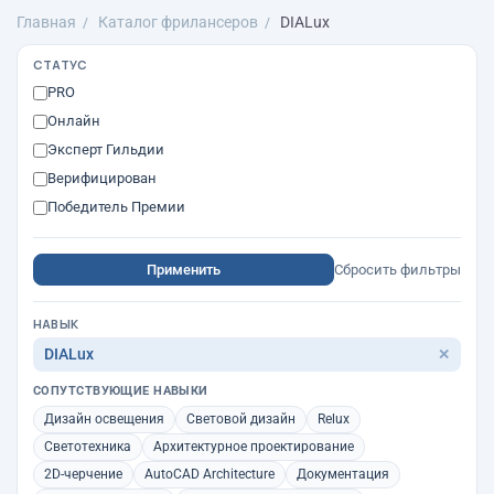
Главная
Каталог фрилансеров
DIALux
СТАТУС
PRO
Онлайн
Эксперт Гильдии
Верифицирован
Победитель Премии
Применить
Сбросить фильтры
НАВЫК
DIALux
✕
СОПУТСТВУЮЩИЕ НАВЫКИ
Дизайн освещения
Световой дизайн
Relux
Светотехника
Архитектурное проектирование
2D-черчение
AutoCAD Architecture
Документация