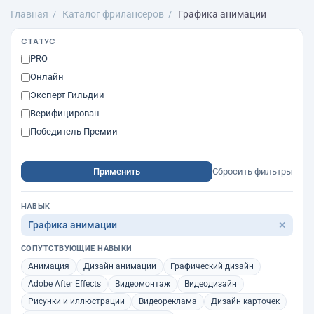
Главная
Каталог фрилансеров
Графика анимации
СТАТУС
PRO
Онлайн
Эксперт Гильдии
Верифицирован
Победитель Премии
Применить
Сбросить фильтры
НАВЫК
Графика анимации
✕
СОПУТСТВУЮЩИЕ НАВЫКИ
Анимация
Дизайн анимации
Графический дизайн
Adobe After Effects
Видеомонтаж
Видеодизайн
Рисунки и иллюстрации
Видеореклама
Дизайн карточек