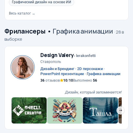
Графический дизайн на основе ИИ
Весь каталог →
Фрилансеры
•
Графика анимации
· 28 в
выборке
Design Valery
› lerakonfetti
Ставрополь
Дизайн и Брендинг · 2D персонажи ·
PowerPoint презентации · Графика анимации
36
отзывов
10
/
10
Выполнено
56
Дизайн, который запоминается!
❯