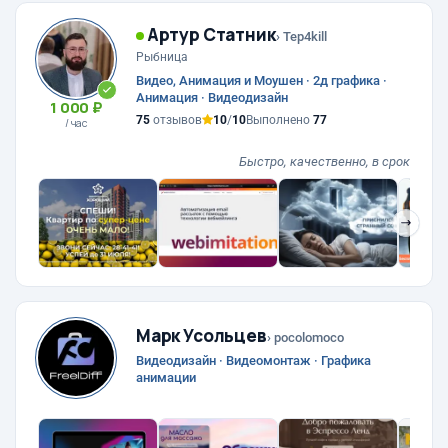
Артур Статник
› Tep4kill
Рыбница
Видео, Анимация и Моушен · 2д графика ·
Анимация · Видеодизайн
1 000 ₽
75
отзывов
10
/
10
Выполнено
77
/ час
Быстро, качественно, в срок
❯
Марк Усольцев
› pocolomoco
Видеодизайн · Видеомонтаж · Графика
анимации