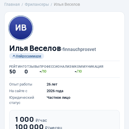
Главная
Фрилансеры
Илья Веселов
Илья Веселов
›
finnauchprosvet
Нейросаммари
РЕЙТИНГ
ОТЗЫВЫ
ПРОФЕССИОНАЛИЗМ
КОММУНИКАЦИЯ
50
0
-
-
/10
/10
Опыт работы
26 лет
На сайте с
2026 года
Юридический
Частное лицо
статус
1 000
₽/час
100 000
₽/месяц