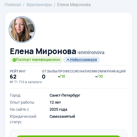
Главная
Фрилансеры
Елена Миронова
Елена Миронова
›
enmironova
Паспорт верифицирован
Нейросаммари
РЕЙТИНГ
ОТЗЫВЫ
ПРОФЕССИОНАЛИЗМ
КОММУНИКАЦИЯ
62
0
-
-
/10
/10
№ 71 710 в каталоге
Город
Санкт-Петербург
Опыт работы
12 лет
На сайте с
2025 года
Юридический
Самозанятый
статус