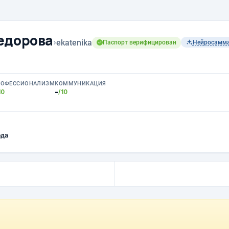
едорова
›
ekatenika
Паспорт верифицирован
Нейросамм
РОФЕССИОНАЛИЗМ
КОММУНИКАЦИЯ
-
10
/10
ода