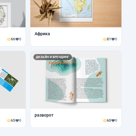
Африка
66
0
81
0
ДИЗАЙН И БРЕНДИНГ
разворот
65
0
60
0