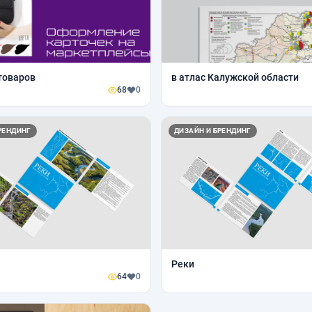
товаров
в атлас Калужской области
68
0
РЕНДИНГ
ДИЗАЙН И БРЕНДИНГ
Реки
64
0