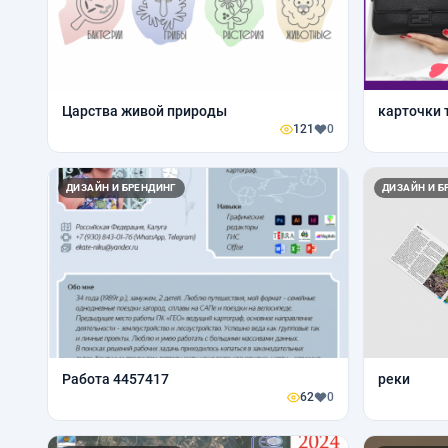
Царства живой природы
карточки 
121
0
ДИЗАЙН И БРЕНДИНГ
ДИЗАЙН И Б
Работа 4457417
реки
62
0