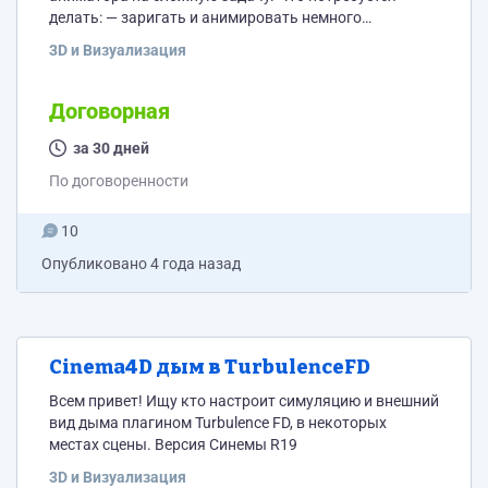
делать: — заригать и анимировать немного
утрированного человека, ходьба, прыжки, бег,
3D и Визуализация
кувырки, шаг, мимика(без речи) , управление
транспортом. Реф, уровень
https://www.youtube.com/watch?v=MepSz2vyVqg
Договорная
Хрон. 50-60 секунд. Сроки 1 мес. Оплата по
договоренности.
за 30 дней
По договоренности
10
Опубликовано
4 года назад
Cinema4D дым в TurbulenceFD
Всем привет! Ищу кто настроит симуляцию и внешний
вид дыма плагином Turbulence FD, в некоторых
местах сцены. Версия Синемы R19
3D и Визуализация