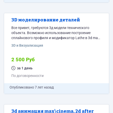
3D моделирование деталей
Все привет, требуются 3д модели технического
объекта. Возможно использование построение
сплайнового профиля и модификатор Lathe в 3d max
Точных размеров нет, опираться на изображение.
3D и Визуализация
Референсы и тз — https://yadi.sk/d/y52-oM74Lz_8Uw
2 500 Руб
за 1 день
По договоренности
Опубликовано
7 лет назад
3d анимация max\cinema, 2d after