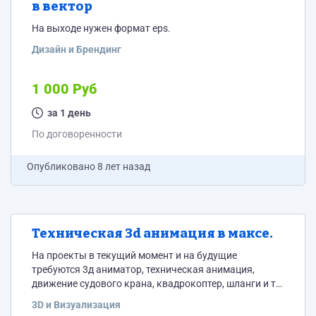
в вектор
На выходе нужен формат eps.
Дизайн и Брендинг
1 000 Руб
за 1 день
По договоренности
Опубликовано
8 лет назад
Техническая 3d анимация в максе.
На проекты в текущий момент и на будущие
требуются 3д аниматор, техническая анимация,
движение судового крана, квадрокоптер, шланги и тд.
НЕ персонажка. Без рендера и текстур.
3D и Визуализация