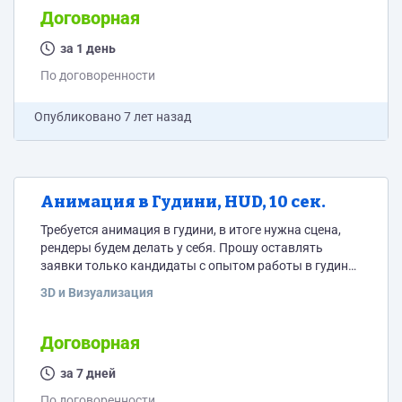
Договорная
за 1 день
По договоренности
Опубликовано
7 лет назад
Анимация в Гудини, HUD, 10 сек.
Требуется анимация в гудини, в итоге нужна сцена,
рендеры будем делать у себя. Прошу оставлять
заявки только кандидаты с опытом работы в гудини,
анимация HUD, планета, сфера, шурешки, моушен
3D и Визуализация
дизайн, иконки, wire render, точки, пикселы и тп.
Задание, рефы, концепты есть, визуал изобретать не
нужно. Хронометр не более 10 сек. Камера статичная.
Договорная
за 7 дней
По договоренности