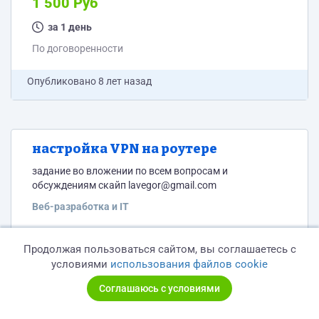
1 500 Руб
за 1 день
По договоренности
Опубликовано
8 лет назад
настройка VPN на роутере
задание во вложении по всем вопросам и
обсуждениям скайп lavegor@gmail.com
Веб-разработка и IT
500 Руб
Продолжая пользоваться сайтом, вы соглашаетесь с
условиями
использования файлов cookie
за 1 день
Соглашаюсь с условиями
По договоренности