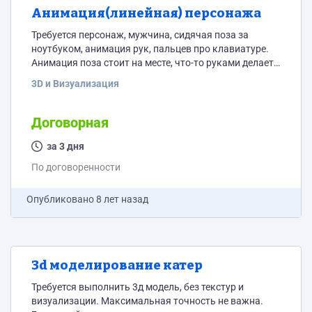
Анимация(линейная) персонажа
Требуется персонаж, мужчина, сидячая поза за
ноутбуком, анимация рук, пальцев про клавиатуре.
Анимация поза стоит на месте, что-то руками делает.
Ракурсы не крупным планом, общие. Не дисней ) С
3D и Визуализация
вас также персонаж, уже готовый, можно из
интернета, в форме рабочего, в комбинезоне. Формат
3ds max. Рендер не требуется, сцена будет выдана
Договорная
заранее с подробным описанием.
за 3 дня
По договоренности
Опубликовано
8 лет назад
3d моделирование катер
Требуется выполнить 3д модель, без текстур и
визуализации. Максимальная точность не важна.