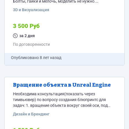
Болты, гайки и мелочь, моделить не нужно.
Моделирование под сглаживание turbosmooth.
3D и Визуализация
3 500 Руб
за 2 дня
По договоренности
Опубликовано
8 лет назад
Вращение объекта в Unreal Engine
Необходима консультация(показать через
тимвьювер) по вопросу создания блюпринтс для
задач: 1. вращение объекта вокруг своей оси, под
куправлением двух клавиш &lt;-влево, вправо-&gt;,
Дизайн и Брендинг
пока клавиша удерживается, объект крутится на 360
градусов в цикле. 2. тоже самое, но уже в реализации
с тач ивент, для последющего теста на андроид.