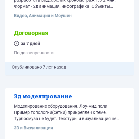
разработать видеоролик хронометраж 1.5-2 мин.
Формат - 2д анимация, инфографика. Объекты
необходимо брать готовые, в интернете, ничего
Видео, Анимация и Моушен
оригинального и сложного отрисовывать не
требуется. Тематика ролика - совместные покупки в
интернете. Публикация - в интернете, на сайте.
Договорная
Жесткого дэдлайна нет. Ролик должен получиться
аналогичный, данному по ссылке —
за 7 дней
https://yadi.sk/i/Lc9FK1AcW7gf2w Прошу кандидатов
По договоренности
озвучить стоимость.
Опубликовано
7 лет назад
3д моделирование
Моделирование оборудования. Лоу-мид поли.
Пример топологии(сетки) прикреплен к теме.
Турбосмуза не будет. Текстуры и визуализация не
требуются. В итоге нужна сцена 3ds max или FBX.
3D и Визуализация