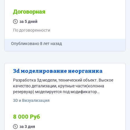
Договорная
за 5 дней
По договоренности
Опубликовано
8 лет назад
3d моделирование неорганика
Разработка 3д модели, технический объект. Выское
качество детализации, крупные части(колонна
резервуар) моделируется под модификатор
turbosmooth. Остальное под группы сглаживания, где
3D и Визуализация
требуется, на неполских поверхностях. Грани и углы
должны быть с фаской. Без текстур и визуализации,
нужны только 3д модели в сцене. Задание
8 000 Руб
приложено.
за 3 дня