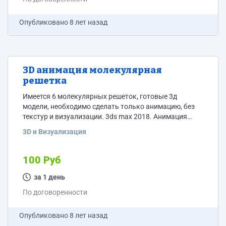
Опубликовано
8 лет назад
3D анимация молекулярная
решетка
Имеется 6 молекулярных решеток, готовые 3д
модели, необходимо сделать только анимацию, без
текстур и визуализации. 3ds max 2018. Анимация
ключами, без динамики. Пример -
3D и Визуализация
https://yadi.sk/i/Gj76Na8x3vzEZA Все модели выдам
исполнителю, решетки и молекулы.
100 Руб
за 1 день
По договоренности
Опубликовано
8 лет назад