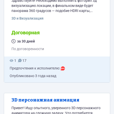
Здравствуйте! Необходимо выполнить фоторил 3д
визуализацию локации, в финальном виде будет
панорама 360 градусов — подобие HDRI карты,
которая развернута по сфере, в растровых форматах,
3D и Визуализация
8 бит на канал, например png. Проект
ретроспективного дома пионеров, 2 этажа плюс под
кровлю, плюс башенка. Этапы, объемы работ; -
Договорная
ретроспективный деревянный особняк с некоторым
декором(не барочного типа, намного проще) -
за 30 дней
прилегающий ландшафт, озеленение(трава
По договоренности
деревья...) - благоустройство, скамейки...
1
17
Предпочтения к исполнителю:
Опубликовано
3 года назад
3D персонажная анимация
Привет! Ищу опытного, уверенного 3D персонажного
аниматора на сложную задачу. Что потребуется