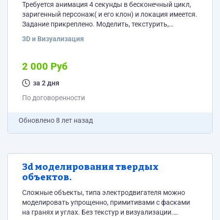
Требуется анимация 4 секунды в бесконечный цикл,
заригенный персонаж( и его клон) и локация имеется.
Задание прикреплено. Моделить, текстурить,
рендерить ничего не нужно. Обратно забираю свою
3D и Визуализация
локацию с персонажами.
2 000 Руб
за 2 дня
По договоренности
Обновлено
8 лет назад
3d моделирования твердых
объектов.
Сложные объекты, типа электродвигателя можно
моделировать упрощенно, примитивами с фасками
на гранях и углах. Без текстур и визуализации.