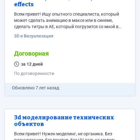
effects
Всем привет! Ищу опытного специалиста, который
может сделать анимацию в максе или в синеме,
сделать титры в АЕ, который погрузится со мной в
проект на максимум. Характер анимации: сама
3D и Визуализация
анимация не реализм, судно на воде, качка, вода не
реализм, анимация камеры, анимация стрелок
идущих потоков воздуха и подобное, анимация
Договорная
судового крана, немного несложной динамики.
Разбираешься в Октане для Синемы — отлично будет!
за 12 дней
Рендерить есть...
По договоренности
Обновлено
7 лет назад
3d моделирование технических
объектов
Всем привет! Нужен моделинг, не органика. Без