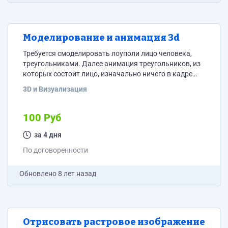
Моделирование и анимация 3d
Требуется смоделировать лоуполи лицо человека,
треугольниками. Далее анимация треугольников, из
которых состоит лицо, изначально ничего в кадре
нет, треугольники прилетают из левого верхнего угла
3D и Визуализация
и соединяясь между собой образуют лицо.
Хронометраж анимации ПОЛТОРЫ СЕКУНДЫ в 30
FPS. Камера всегда статична, текстуры не требуются,
100 Руб
рендеринг и визуализация не требуется. Возможно,
данная задача больше подойдет для специалиста в
за 4 дня
Cinema 4d.
По договоренности
Обновлено
8 лет назад
Отрисовать растровое изображение