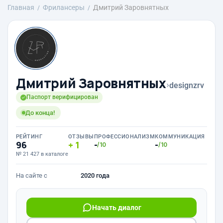
Главная
Фрилансеры
Дмитрий Заровнятных
Дмитрий Заровнятных
›
designzrv
Паспорт верифицирован
До конца!
РЕЙТИНГ
ОТЗЫВЫ
ПРОФЕССИОНАЛИЗМ
КОММУНИКАЦИЯ
96
1
-
-
/10
/10
№ 21 427 в каталоге
На сайте с
2020 года
Начать диалог