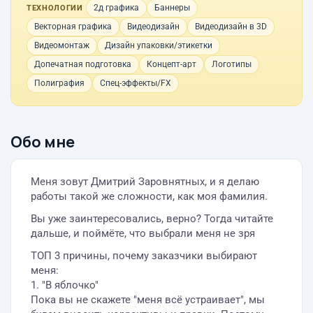
2д графика
Баннеры
ТЕХНОЛОГИИ
Векторная графика
Видеодизайн
Видеодизайн в 3D
Видеомонтаж
Дизайн упаковки/этикетки
Допечатная подготовка
Концепт-арт
Логотипы
Полиграфия
Спец-эффекты/FX
Обо мне
Меня зовут Дмитрий Заровнятных, и я делаю
работы такой же сложности, как моя фамилия.
Вы уже заинтересовались, верно? Тогда читайте
дальше, и поймёте, что выбрали меня не зря
ТОП 3 причины, почему заказчики выбирают
меня:
1. "В яблочко"
Пока вы не скажете "меня всё устраивает", мы