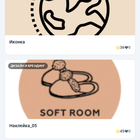
Иконка
36
0
ДИЗАЙН И БРЕНДИНГ
Наклейка_05
45
0