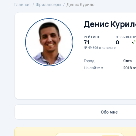
Главная
Фрилансеры
Денис Курило
Денис Курил
РЕЙТИНГ
ОТЗЫВЫ
П
71
0
-
/
№ 49 696 в каталоге
Город
Ялта
На сайте с
2018 г
Обо мне