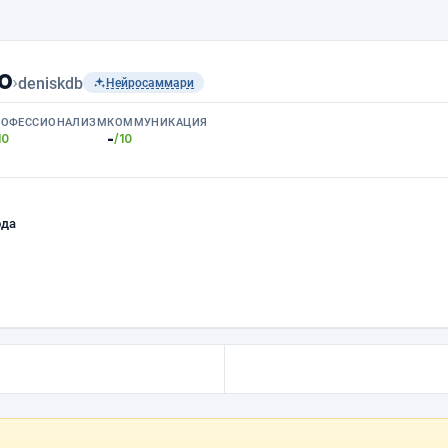
о
›
deniskdb
Нейросаммари
РОФЕССИОНАЛИЗМ
КОММУНИКАЦИЯ
-
10
/10
ода