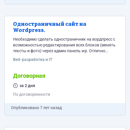
Одностраничный сайт на
Wordpress.
Необходимо сделать одностраничник на вордпресс с
возможностью редактирования всех блоков (менять
тексты и фото) через админ панель wp. Отлично
оптимизированный под мобильные устройства. Тз в
Веб-разработка и IT
приложении. Цветовая гамма и шрифты нравятся тут:
https://taxifederal.ru/
Договорная
за 2 дня
По договоренности
Опубликовано
7 лет назад