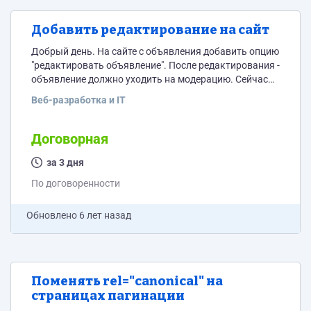
Добавить редактирование на сайт
Добрый день. На сайте с объявления добавить опцию
"редактировать объявление". После редактирования -
объявление должно уходить на модерацию. Сейчас
есть кнопка, но она не работает в некоторых
Веб-разработка и IT
разделах, необходимо будет ее подписать (добавить
текст "редактировать"). Сайт на WP. Не использовать
плагины! Сайт по запросу!
Договорная
за 3 дня
По договоренности
Обновлено
6 лет назад
Поменять rel="canonical" на
страницах пагинации