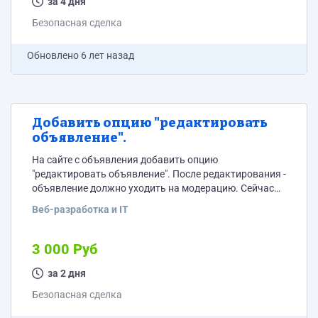
за 4 дня
Безопасная сделка
Обновлено
6 лет назад
Добавить опцию "редактировать
объявление".
На сайте с объявления добавить опцию
"редактировать объявление". После редактирования -
объявление должно уходить на модерацию. Сейчас
есть кнопка, но она не работает в некоторых
Веб-разработка и IT
разделах, необходимо будет ее подписать (добавить
текст "редактировать"). Сайт на WP. Не использовать
плагины! Сайт по запросу!
3 000 Руб
за 2 дня
Безопасная сделка