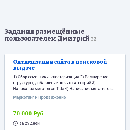
Задания размещённые
пользователем Дмитрий
32
Оптимизация сайта в поисковой
выдаче
1) Сбор семантики, кластеризация 2) Расширение
структуры, добавление новых категорий 3)
Написание мета-тегов Title 4) Написание мета-тегов
Description 5) Оптимизация текстов для разделов 6)
Маркетинг и Продвижение
Настройка технических файлов robots и sitemap 7)
Микроразметка 8) Устранение всех ошибок 9)
Оптимизация коммерческих факторов Сайт -
70 000 Руб
https://ku-hni.ru/ Дополнительно: необходимо
поменять товары местами и заменить фото на двух
за 25 дней
страницах сайта (23 шт)