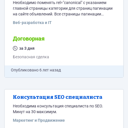
Необходимо поменять rel="canonical" с указанием
главной страницы категории для страниц пагинации
на сайте объявлений. Все страницы пагинации
(начиная со второй ) должны ссылаться на первую.
Веб-разработка и IT
Первая страница - сама на себя. Изменения
необходимо произвести без использования плагинов.
Сайт на cms wordpress.
Договорная
за 3 дня
Безопасная сделка
Опубликовано
6 лет назад
Консультация SEO специалиста
Необходима консультация специалиста по SEO.
Минут на 30 максимум.
Маркетинг и Продвижение