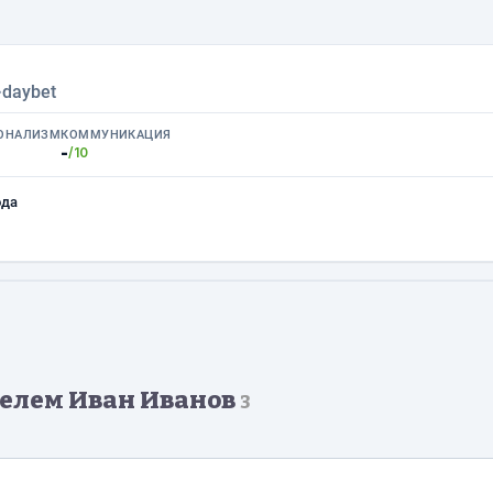
›
daybet
ОНАЛИЗМ
КОММУНИКАЦИЯ
-
/10
ода
елем Иван Иванов
3