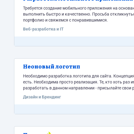
Требуется создание мобильного приложения на основании уже го
выполнить быстро и качественно. Просьба откликнуться тех, кто 
портфолио и свяжемся с понравившимися.
Веб-разработка и IT
Неоновый логотип
Необходимо разработка логотипа для сайта. Концепция: неон Разработка нужна в кратчайшие сроки. Задумка, по
есть. Необходима просто реализация. Те, кто хоть раз и
разработать в данном направлении - присылайте свои р
Дизайн и Брендинг