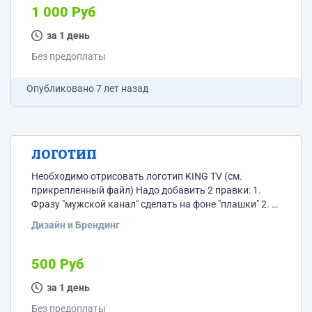
1 000 Руб
за 1 день
Без предоплаты
Опубликовано
7 лет назад
ЛОГОТИП
Необходимо отрисовать логотип KING TV (см.
прикрепленный файл) Надо добавить 2 правки: 1.
Фразу "мужской канал" сделать на фоне "плашки" 2. в
слове KING , в букве i , вместо "точки" надо добавить
Дизайн и Брендинг
знак , как у фигуры "король" в шахматах.
500 Руб
за 1 день
Без предоплаты