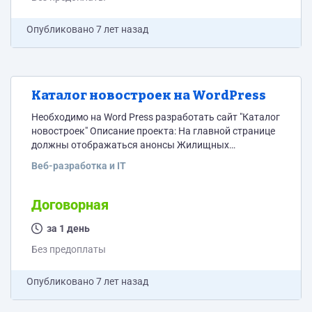
Опубликовано
7 лет назад
Каталог новостроек на WordPress
Необходимо на Word Press разработать сайт "Каталог
новостроек" Описание проекта: На главной странице
должны отображаться анонсы Жилищных
комплексов (с разделением по "городам") При
Веб-разработка и IT
нажатии на анонс любого жилищного комплекса,
пользователь должен переходить на
одностраничный лендинг данного жилищного
Договорная
комплекса: описание, цены, фото, видео, контактны
отдела продаж и т.д. и т.п.
за 1 день
Без предоплаты
Опубликовано
7 лет назад