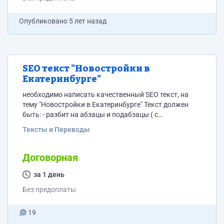
Опубликовано
5 лет назад
SEO текст "Новостройки в
Екатеринбурге"
необходимо написать качественный SEO текст, на
тему "Новостройки в Екатеринбурге" Текст должен
быть: - разбит на абзацы и подабзацы ( с
заголовками H1-H2-H3-H4) - структурирован -
Тексты и Переводы
использование ключевых слов - имеются 1-2 ключа в
естественном виде на каждые 500-700 символов.
-каждые 3-7 абзацев разделены подзаголовками H2
Договорная
Требования к тексту: - уникальность не менее 99 % -
за 1 день
объем текста - 7 500 - 8000 знаков...
Без предоплаты
19