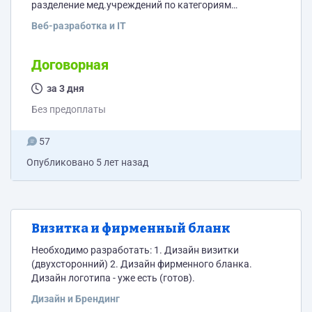
разделение мед.учреждений по категориям
(стоматологии, мед. центры и т.д.) - в карточке
Веб-разработка и IT
каждого мед. учреждения должна быть возможность
вывода / отображения адреса на Яндекс Карту -
дизайн адаптивный.
Договорная
за 3 дня
Без предоплаты
57
Опубликовано
5 лет назад
Визитка и фирменный бланк
Необходимо разработать: 1. Дизайн визитки
(двухсторонний) 2. Дизайн фирменного бланка.
Дизайн логотипа - уже есть (готов).
Дизайн и Брендинг