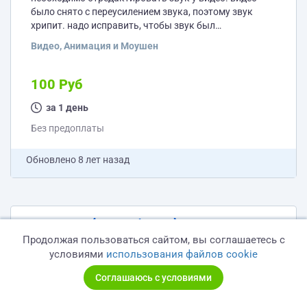
было снято с переусилением звука, поэтому звук
хрипит. надо исправить, чтобы звук был
нормальным.
Видео, Анимация и Моушен
100 Руб
за 1 день
Без предоплаты
Обновлено
8 лет назад
Логотип (разработка)
Продолжая пользоваться сайтом, вы соглашаетесь с
необходимо разработать логотип для сайта
условиями
использования файлов cookie
объявлений. стиль логотипа: написать его название +
ниже разместить слоган. никаких сложных
Соглашаюсь с условиями
элементов, бурной дизайнерской фантазии - не надо.
Дизайн и Брендинг
логотип должен быть прост и понятен.