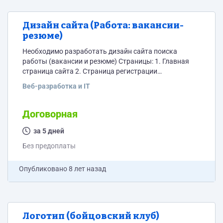
Дизайн сайта (Работа: вакансии-
резюме)
Необходимо разработать дизайн сайта поиска
работы (вакансии и резюме) Страницы: 1. Главная
страница сайта 2. Страница регистрации
пользователей (компании и соискатель) 3. Личный
Веб-разработка и IT
кабинет пользователя 4. Форма подачи вакансии и
резюме 5. Страница просмотра перечня вакансии /
резюме по отдельной категории 6. Страница
Договорная
просмотра отдельной вакансии/резюме 7. Главная
страница тестовый блок (отображение анонсов
за 5 дней
текстовых материалов / статей) 8. Страница
Без предоплаты
просмотра отдельной статьи За основу...
Опубликовано
8 лет назад
Логотип (бойцовский клуб)