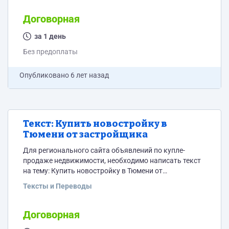
Договорная
за 1 день
Без предоплаты
Опубликовано
6 лет назад
Текст: Купить новостройку в
Тюмени от застройщика
Для регионального сайта объявлений по купле-
продаже недвижимости, необходимо написать текст
на тему: Купить новостройку в Тюмени от
застройщика. Смысл, который должен быть в тексте:
Тексты и Переводы
что на нашем сайте можно легко, удобно и быстро
найти самые выгодные предложения по продаже
новостроек в Тюмени от застройщика. Текст должен
Договорная
быть структурирован, разбит на абзацы.