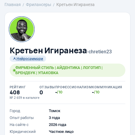
Главная
Фрилансеры
Кретьен Игиранеза
Кретьен Игиранеза
›
chretien23
Нейросаммари
ФИРМЕННЫЙ СТИЛЬ | АЙДЕНТИКА | ЛОГОТИП |
БРЕНДБУК | УПАКОВКА
РЕЙТИНГ
ОТЗЫВЫ
ПРОФЕССИОНАЛИЗМ
КОММУНИКАЦИЯ
408
0
-
-
/10
/10
№ 2 659 в каталоге
Город
Томск
Опыт работы
3 года
На сайте с
2026 года
Юридический
Частное лицо