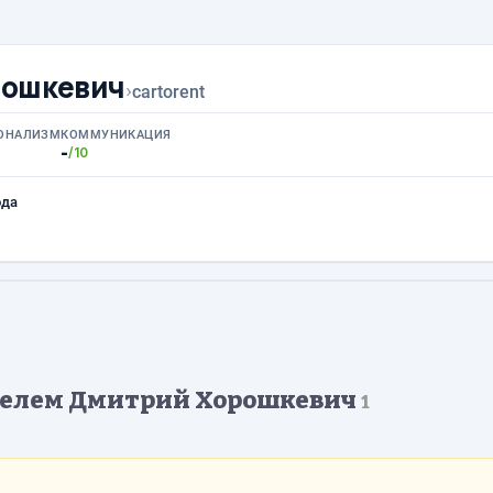
рошкевич
›
cartorent
ОНАЛИЗМ
КОММУНИКАЦИЯ
-
/10
ода
телем Дмитрий Хорошкевич
1