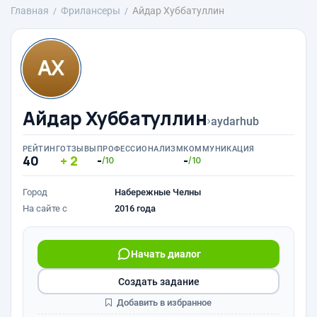
Главная
Фрилансеры
Айдар Хуббатуллин
Айдар Хуббатуллин
›
aydarhub
РЕЙТИНГ
ОТЗЫВЫ
ПРОФЕССИОНАЛИЗМ
КОММУНИКАЦИЯ
40
2
-
-
/10
/10
Город
Набережные Челны
На сайте с
2016 года
Начать диалог
Создать задание
Добавить в избранное