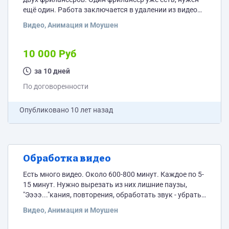
ещё один. Работа заключается в удалении из видео
"Ээ.."каний, повторений, моментов, которые могут
Видео, Анимация и Моушен
привести слушателя в заблуждение, удалении шума,
улучшении звука. ТЗ и пример видео скину после
отклика.
10 000 Руб
за 10 дней
По договоренности
Опубликовано
10 лет назад
Обработка видео
Есть много видео. Около 600-800 минут. Каждое по 5-
15 минут. Нужно вырезать из них лишние паузы,
"Ээээ..."кания, повторения, обработать звук - убрать
шум на заднем плане, вставить заставку.
Видео, Анимация и Моушен