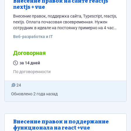
Внесение правок на сайте reactjs
nextjs + vue
Внесение правок, поддержка сайта, Typescript, reactjs,
nextjs. Оплата почасовая своевременная. Нужен
сотрудник в идеале на постоянку примерно на 4 часа
в день.
Веб-разработка и IT
Договорная
за 14 дней
По договоренности
24
Обновлено
2 года назад
Внесение правок и поддержание
функционала на react +vue