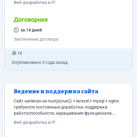
Веб-разработка и IT
часа.
Договорная
за 14 дней
Заключение договора
18
Опубликовано
3 года назад
Ведение и поддержка сайта
Сайт написан на nuxtjs(vue2) + laravel + mysql + nginx
требуются постоянные доработки, поддержка
работоспособности, наращивание функционала.
Также поддержка серверов: изменение урлов в nginx
Веб-разработка и IT
настройка редиректов контроль за
работоспособностью сервера. В идеале ищем