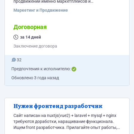
продвижении именно маркетплейсов и
многостраничных сайтов.
Маркетинг и Продвижение
Договорная
за 14 дней
Заключение договора
32
Предпочтения к исполнителю:
Обновлено
3 года назад
Нужен фронтенд разработчик
Сайт написан на nuxtjs(vue2) + laravel + mysql + nginx
требуются доработки, наращивание функционала.
Ищем front разработчика. Прилагайте опыт работы, и
если есть, примеры работ(портфолио) и стоимость