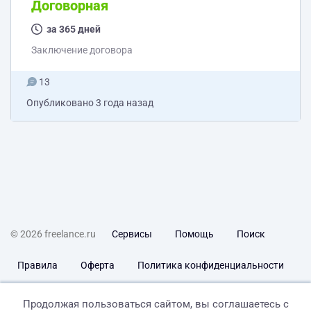
fullstack разработчика но и рассматриваем вариант
Договорная
front + back разработчики. Прилагайте опыт работы и
если есть примеры работ(портфолио).
за 365 дней
Заключение договора
13
Опубликовано
3 года назад
© 2026 freelance.ru
Сервисы
Помощь
Поиск
Правила
Оферта
Политика конфиденциальности
Дисклеймер о ЗоЗПП
Отказ от ответственности
Продолжая пользоваться сайтом, вы соглашаетесь с