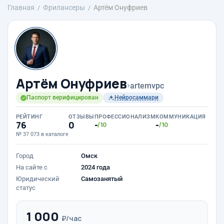
Главная
Фрилансеры
Артём Онуфриев
Артём Онуфриев
›
artemvpc
Паспорт верифицирован
Нейросаммари
РЕЙТИНГ
ОТЗЫВЫ
ПРОФЕССИОНАЛИЗМ
КОММУНИКАЦИЯ
76
0
-
-
/10
/10
№ 37 073 в каталоге
Город
Омск
На сайте с
2024 года
Юридический
Самозанятый
статус
1 000
₽/час