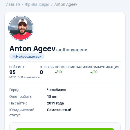
Главная
Фрилансеры
Anton Ageev
Anton Ageev
›
anthonyageev
Нейросаммари
РЕЙТИНГ
ОТЗЫВЫ
ПРОФЕССИОНАЛИЗМ
КОММУНИКАЦИЯ
95
0
-
-
/10
/10
№ 21 668 в каталоге
Город
Челябинск
Опыт работы
18 лет
На сайте с
2019 года
Юридический
Самозанятый
статус