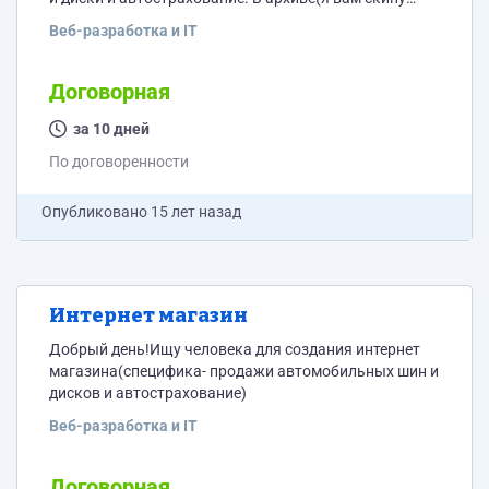
если вам нужно) примеры каталогов от поставщиков
Веб-разработка и IT
с фотографиями и описаниями.То есть я хотел как бы
- чтобы каждое наименование было забито в сайт и
каждый день по остаткам оно либо не появлялось
Договорная
либо появлялось в наличии(поскольку наличие
всегда меняется а прайс как правило...
за 10 дней
По договоренности
Опубликовано
15 лет назад
Интернет магазин
Добрый день!Ищу человека для создания интернет
магазина(специфика- продажи автомобильных шин и
дисков и автострахование)
Веб-разработка и IT
Договорная