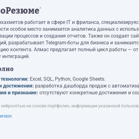
оРезюме
*
хахметов работает в сфере IT и фриланса, специализируясь
сти особое место занимается аналитика данных с использов
ации процессов и создания отчетов. Также он создает сайт
ий, разрабатывает Telegram-боты для бизнеса и занимает
ию контента. Алмас предлагает полный цикл работы — от 
 интеграций.
олио
 технологии:
Excel, SQL, Python, Google Sheets.
и достижения:
разработка дашборда продаж с автоматиза
ия и признание:
отсутствуют конкретные достижения и со
я нейросетью на основе портфолио, информации указанной пользова
ersion