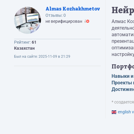
Нейр
Almas Kozhakhmetov
Отзывы:
0
Алмас Коз
не верифицирован
деятельно
автоматиз
презентац
Рейтинг:
61
оптимизац
Казахстан
настройку
Был на сайте:
2025-11-09 в 21:29
Портф
Навыки и
Проекты 
Достижен
* создаетс
english v