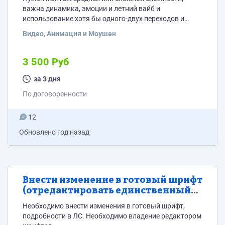
важна динамика, эмоции и летний вайб и
использование хотя бы одного-двух переходов и
динамичных трендовых эффектов (здесь тоже важно
Видео, Анимация и Моушен
не переборщить), показать людей, общие занятия и
как проводят время вместе, дружескую
расслабленную атмосферу выезда, без тяжелого
3 500 Руб
корпоративного налета, без субтитров, видео из
наших готовых материалов, может понадобится
за 3 дня
цветокор (это на ваше усмотрение, чтобы смотрелось
По договоренности
гармонично). Музыка также должна...
12
Обновлено
год назад
Внести изменение в готовый шрифт
(отредактировать единственный
символ)
Необходимо внести изменения в готовый шрифт,
подробности в ЛС. Необходимо владение редактором