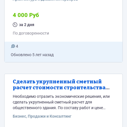
дам. 2. СЕЧЕНИЕ ПО СТЕНЕ. Необходимо разработать
и доработать по существующему эскизу сечение по
стене. Референсы и свои эскизы как это может быть
4 000 Руб
я приложу. Также буду благодарна, если какие-то
недостающие части вы додумаете сами. 3....
за 2 дня
По договоренности
4
Обновлено
5 лет назад
Сделать укрупненный сметный
расчет стоимости строительства
или описать экономические
Необходимо отразить экономические решения, или
решения для диплома
сделать укрупненный сметный расчет для
общественного здания. По составу работ и цене
договоримся, потому что сама не решила как это
Бизнес, Продажи и Консалтинг
оптимально сделать. Это необходимо для дипломной
работы, так что уровень и масштаб работ небольшой,