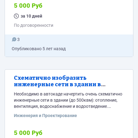
нужно сделать что-то максимально простое для
5 000 Руб
студента.
за 10 дней
По договоренности
3
Опубликовано
5 лет назад
Схематично изобразить
инженерные сети в здании в
автокаде
Необходимо в автокаде начертить очень схематично
инженерные сети в здании (до 500квм): отопление,
вентиляция, водоснабжение и водоотведение.
Никакие специальные расчеты не требуются, уровень
Инженерия и Проектирование
проработки - ТЗ для смежников (курсовой проект).
Оформление не требуется, работа уже начата, могу
быстро ввести в курс дела. Есть примеры работ,
5 000 Руб
задача максимально доступная.