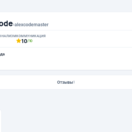
Code
›
alexcodemaster
ОНАЛИЗМ
КОММУНИКАЦИЯ
10
/10
ода
Отзывы
1