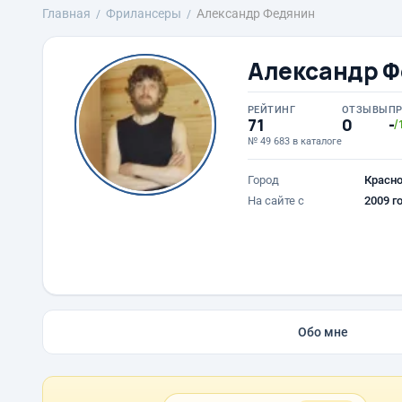
Главная
Фрилансеры
Александр Федянин
Александр 
РЕЙТИНГ
ОТЗЫВЫ
П
71
0
-
/
№ 49 683 в каталоге
Город
Красн
На сайте с
2009 г
Обо мне