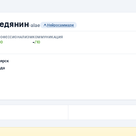
Федянин
›
alae
Нейросаммари
РОФЕССИОНАЛИЗМ
КОММУНИКАЦИЯ
-
10
/10
оярск
ода