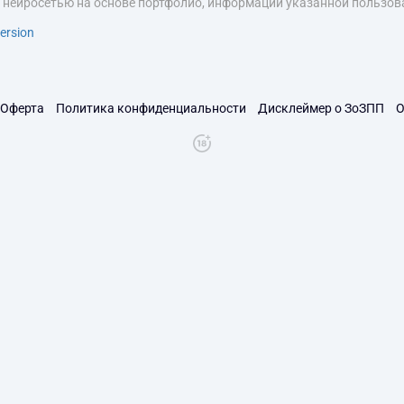
я нейросетью на основе портфолио, информации указанной пользова
ersion
Оферта
Политика конфиденциальности
Дисклеймер о ЗоЗПП
О