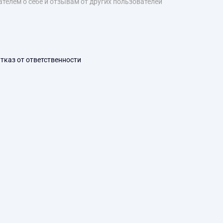
телем о себе и отзывам от других пользователей
тказ от ответственности