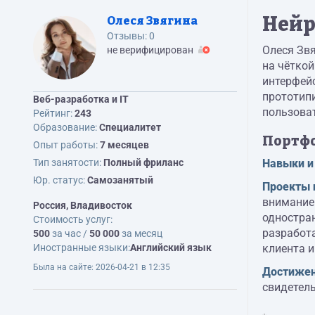
Нейр
Олеся Звягина
Отзывы:
0
Олеся Звя
не верифицирован
на чёткой
интерфейс
прототип
Веб-разработка и IT
пользова
Рейтинг:
243
Образование:
Cпециалитет
Портф
Опыт работы:
7 месяцев
Тип занятости:
Полный фриланс
Навыки и
Юр. статус:
Самозанятый
Проекты 
внимание 
Россия, Владивосток
одностран
Стоимость услуг:
разработ
500
за час /
50 000
за месяц
Иностранные языки:
Английский язык
клиента и
Была на сайте:
2026-04-21 в 12:35
Достижен
свидетел