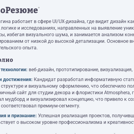
оРезюме
*
гина работает в сфере UI/UX-дизайна, где видит дизайн к
 логике и исследованиях, направленных на выявление уник
ы, избегая визуального шума, и занимается анализом кон
ированием от низкой до высокой детализации. Основное в
тельского опыта.
олио
 технологии:
веб-дизайн, прототипирование, визуализация, 
и достижения:
Кандидат разработал информативную статью
структуре и визуальному оформлению, что обеспечило пол
ичный сайт для студии декора и флористики Atmosphera, 
ал мудборд и визуализировал концепцию, что привело к с
 соответствовал премиум-сегменту.
ия и признание:
Успешная реализация проектов, получивш
ьствует о высоком уровне профессионализма и креативнос