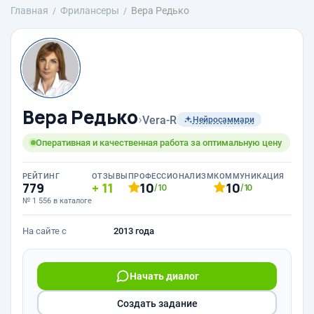
Главная
Фрилансеры
Вера Редько
Вера Редько
›
Vera-R
Нейросаммари
Оперативная и качественная работа за оптимальную цену
РЕЙТИНГ
ОТЗЫВЫ
ПРОФЕССИОНАЛИЗМ
КОММУНИКАЦИЯ
779
11
10
10
/10
/10
№ 1 556 в каталоге
На сайте с
2013 года
Начать диалог
Создать задание