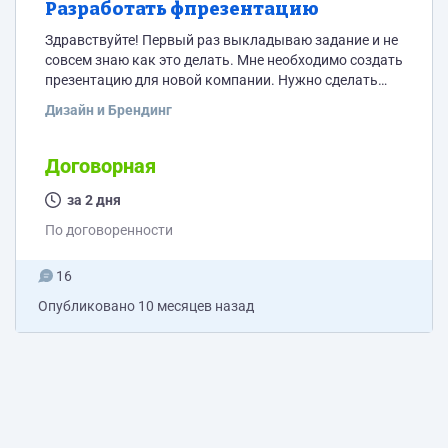
Разработать фпрезентацию
Здравствуйте! Первый раз выкладываю задание и не
совсем знаю как это делать. Мне необходимо создать
презентацию для новой компании. Нужно сделать
примерно 5 страниц. Более подробную информацию
Дизайн и Брендинг
уже думаю лучше пришлю исполнителю. Пишите
стоимость за 1 слайд. И еще срок у нас достаточно
сжатый, так что нужно сделать максимально быстро.
Договорная
за 2 дня
По договоренности
16
Опубликовано
10 месяцев назад