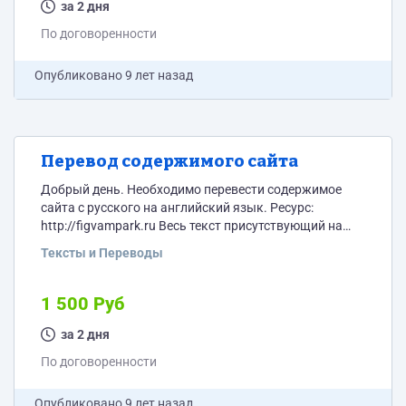
за 2 дня
По договоренности
Опубликовано
9 лет назад
Перевод содержимого сайта
Добрый день. Необходимо перевести содержимое
сайта с русского на английский язык. Ресурс:
http://figvampark.ru Весь текст присутствующий на
сайте (его там очень не много). Предоставить полный
Тексты и Переводы
список переведенных фраз и текстов. Перевод
необходимо сделать литературный и правильно
читаемый.
1 500 Руб
за 2 дня
По договоренности
Опубликовано
9 лет назад