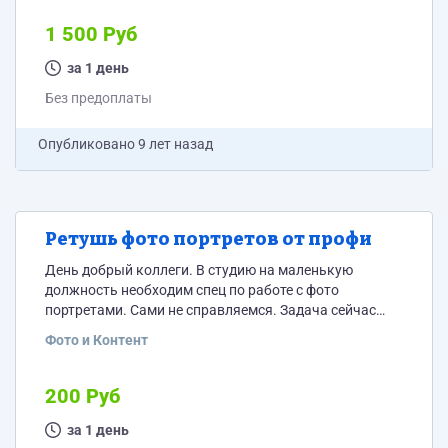
символа лечению). Есть цвета стиля (передам
исполнителю).
1 500 Руб
за 1 день
Без предоплаты
Опубликовано
9 лет назад
Ретушь фото портретов от профи
День добрый коллеги. В студию на маленькую
должность необходим спец по работе с фото
портретами. Сами не справляемся. Задача сейчас
тестовая, после по итогам будет выбран исполнитель
Фото и Контент
на постоянную работу. В дальнейшем (оговариваю
сразу) нужно будет делать тоже самое (ретушь и
оформление портретов) около 20 фото в месяц.
200 Руб
Оплата от 150-200 руб за фото (3000 - 4000 руб.)
Сейчас нужно показать Ваши навыки в...
за 1 день