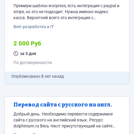
Премиум шаблон worpress, есть интеграция с paypal и
stripe, но это не подходит. Нужна именно яндекс
касса. Вероятней всего это интеграция с
использованием официального плагина системы.
Веб-разработка и IT
Уверен хорошего знания php и wordpress будет
достаточно для решения задачи. Все детали
исполнителю.
2 000 Руб
за 3 дня
По договоренности
Опубликовано
8 лет назад
Перевод сайта с русского на англ.
Добрый день. Необходимо перевести содержимое
сайта с русского на английский язык. Ресурс:
dolphinium.ru Весь текст присутствующий на сайте
(его там очень не много). Предоставить полный