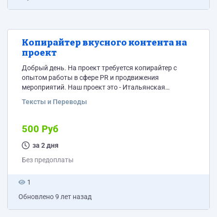
Копирайтер вкусного контента на
проект
Добрый день. На проект требуется копирайтер с
опытом работы в сфере PR и продвижения
мероприятий. Наш проект это - Итальянская
выставка в Москве. Важно! Обязательное
Тексты и Переводы
выполнение тестового задания: необходимо написать
1 статью на общую тему выставки (1000 знаков).
Первую часть подробностей отправлю 10
500 Руб
претендентам. Выбранному исполнителю работа
(тестовая) будет оплачено. Объем работ достаточно
за 2 дня
большой, 15 статей в месяц. Каждые 2 дня одна
Без предоплаты
статья (посчитал))))....
1
Обновлено
9 лет назад