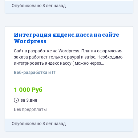
Опубликовано
8 лет назад
Интеграция яндекс.касса на сайте
Wordpress
Сайт в разработке на Wordpress. Плагин оформления
заказа работает только с paypal и stripe. Необходимо
интегрировать яндекс кассу ( можно через
официальные плагин сервиса). Необходимо при
Веб-разработка и IT
оплате заказа выводить форму или сразу
перекидывать на страницу сервиса, подгружаю
данные заказа.
1 000 Руб
за 3 дня
Без предоплаты
Опубликовано
8 лет назад