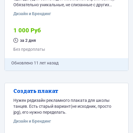
Обязательно уникальные, не слизанные с других
сайтов и не банальные. Название сайта
Дизайн и Брендинг
BabyGarderob.ru (Бейби Гардероб), соответственно с
элементами лого отталкиваться от названия сайта.
Есть желание что бы в логотипе присутствовала
1 000 Руб
возможно вешалка или часть гардероба, но и
необходимы Ваши профессиональные идеи по
за 2 дня
созданию лого.
Без предоплаты
Обновлено
11 лет назад
Создать плакат
Нужен редизайн рекламного плаката для школы
танцев. Есть старый вариант(не исходник, просто
jpg), его нужно переделать.
Дизайн и Брендинг