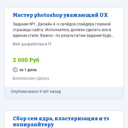
Мастер photoshop уважающий UX
Задание №1. Дизайн 4 -х салйдов слайдера главной
страницы сайта. Исполнитель должен сделать все в
едином стиле. Важно: -по результатам задание будет
принято решение о дальнейшем сотрудничестве
Веб-разработка и IT
(заданий еще много) Тематика: вечерняя концертная
программа. есть соответствующий материал по
каждому слайду. Нужен, мастер photoshop (или
2 000 Руб
аналога).
за 1 день
Безопасная сделка
Опубликовано
9 лет назад
Сбор сем ядра, кластеризация и тз
копирапйтеру