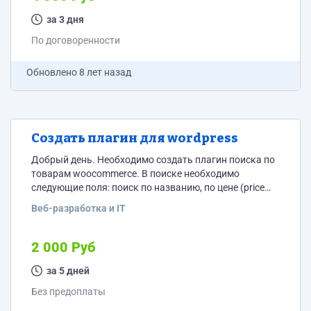
за 3 дня
По договоренности
Обновлено
8 лет назад
Создать плагин для wordpress
Добрый день. Необходимо создать плагин поиска по
товарам woocommerce. В поиске необходимо
следующие поля: поиск по названию, по цене (price
range) и по дате проводимого мероприятия (да, к
Веб-разработка и IT
woocommerce подключено система и продукты
выводятся как мероприятия с датами). Вывод поля
поиска на странице с использованием шорткода.
2 000 Руб
за 5 дней
Без предоплаты