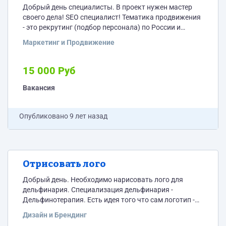
Добрый день специалисты. В проект нужен мастер
своего дела! SEO специалист! Тематика продвижения
- это рекрутинг (подбор персонала) по России и
странам СНГ. Время сотрудничества от 6 месяцев.
Маркетинг и Продвижение
Возможны и другие проекты в параллельном
исполнении. Если Вас не устраивает предложенная
зарплата, прошу предлагайте свою стоимость, но с
15 000 Руб
убедительными аргументами. Все материалы
отправляем на личную почту - rustyua@yandex.ru
Вакансия
Опубликовано
9 лет назад
Отрисовать лого
Добрый день. Необходимо нарисовать лого для
дельфинария. Специализация дельфинария -
Дельфинотерапия. Есть идея того что сам логотип -
это изображение встречи дельфина и человек (лицом
Дизайн и Брендинг
к лицу), также с элементом красного креста (как