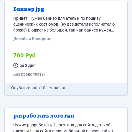
Баннер jpg
Привет! Нужен баннер для ателье, по пошиву
сценических костюмов. (ну все детали исполнителю
позже) Бюджет не большой, так как баннер нужен
простой в jpg. Нет ничего кроме названия ателье и
Дизайн и Брендинг
названия сайта. Все остальное это ваша фантазия.
Сразу предупрежу что проект не один и в дальнейшем
будут еще. Поэтому исполнителя ищем один раз, все
700 Руб
остальные будем отдавать Вам же.
за 2 дня
Без предоплаты
Опубликовано
10 лет назад
разработать логотип
Нужно разработать 2 логотипа для сайта детской
одежды ( для сайта и для мобильной версии сайта).