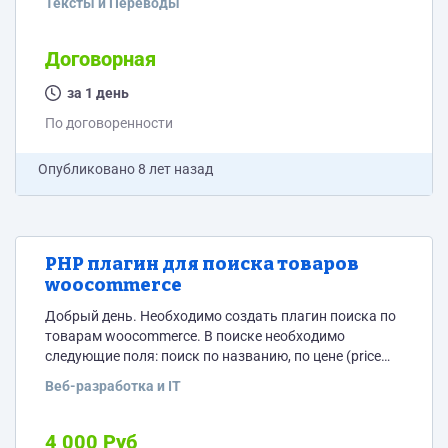
Тексты и Переводы
список переведенных фраз и текстов. Перевод
необходимо сделать литературный и правильно
читаемый.
Договорная
за 1 день
По договоренности
Опубликовано
8 лет назад
PHP плагин для поиска товаров
woocommerce
Добрый день. Необходимо создать плагин поиска по
товарам woocommerce. В поиске необходимо
следующие поля: поиск по названию, по цене (price
range) и по дате проводимого мероприятия (да, к
Веб-разработка и IT
woocommerce подключено система и продукты
выводятся как мероприятия с датами). Вывод поля
поиска на странице с использованием шорткода.
4 000 Руб