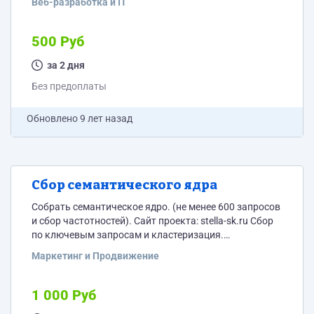
Веб-разработка и IT
Необходимо сделать background изображения на
страницу сайта. По примеру страниц портфолио
http://www.vikiweb.ru/portfolio/online_store/oficialnyj-
500 Руб
internet-magazin-rublevskij и др. Сайт с которого
необходимо сделать похожую страницу предоставлю
за 2 дня
исполнителю.
Без предоплаты
Обновлено
9 лет назад
Сбор семантического ядра
Собрать семантическое ядро. (не менее 600 запросов
и сбор частотностей). Сайт проекта: stella-sk.ru Сбор
по ключевым запросам и кластеризация.
Группировка топ 20 в каждой из 4 группы (по меню
Маркетинг и Продвижение
услуг). ТЗ копирайтеру на топ 30 ключевых запросов.
1 000 Руб