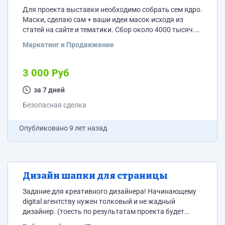
Для проекта выставки необходимо собрать сем ядро.
Маски, сделаю сам + ваши идеи масок исходя из
статей на сайте и тематики. Сбор около 4000 тысяч.
Минус -слова. Кластеризация и группировка. ТЗ
Маркетинг и Продвижение
копирайтеру по каждой собраной группе. Сем ядро
нужно для РСЯ и КМС, написания статей (не SEO, а в
СМИ). Все подробности исполнителю. Потому как
3 000 Руб
подробностей много. Сразу прошу не обращаться
дилетантам, проверять ядро...
за 7 дней
Безопасная сделка
Опубликовано
9 лет назад
Дизайн шапки для страницы
Задание для креативного дизайнера! Начинающему
digital агентству нужен толковый и не жадный
дизайнер. (тоесть по результатам проекта будет
определен дизайнер для остальных 5 таких же работ)