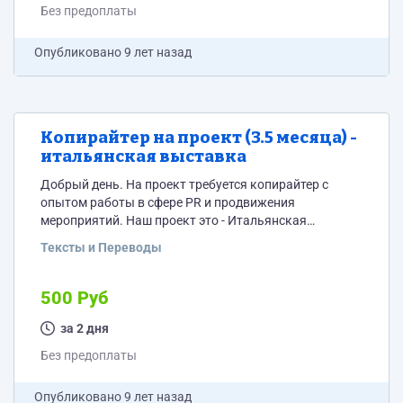
Без предоплаты
Опубликовано
9 лет назад
Копирайтер на проект (3.5 месяца) -
итальянская выставка
Добрый день. На проект требуется копирайтер с
опытом работы в сфере PR и продвижения
мероприятий. Наш проект это - Итальянская
выставка в Москве. Важно! Обязательное
Тексты и Переводы
выполнение тестового задания: необходимо написать
1 статью на общую тему выставки (1000 знаков).
Первую часть подробностей отправлю 10
500 Руб
претендентам. Выбранному исполнителю работа
(тестовая) будет оплачено. Объем работ достаточно
за 2 дня
большой, 15 статей в месяц. Каждые 2 дня одна
Без предоплаты
статья (посчитал))))....
Опубликовано
9 лет назад