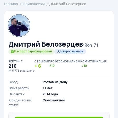
Главная
Фрилансеры
Дмитрий Белозерцев
Дмитрий Белозерцев
›
Ron_71
Паспорт верифицирован
Нейросаммари
РЕЙТИНГ
ОТЗЫВЫ
ПРОФЕССИОНАЛИЗМ
КОММУНИКАЦИЯ
216
6
-
-
/10
/10
№ 5 776 в каталоге
Город
Ростов-на-Дону
Опыт работы
11 лет
На сайте с
2014 года
Юридический
Самозанятый
статус